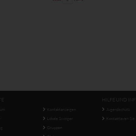
TE
HILFE UND IN
aum
Kontaktanzeigen
Jugendschutz
e
Lokale Swinger
Kontaktieren Sie
ng
Gruppen