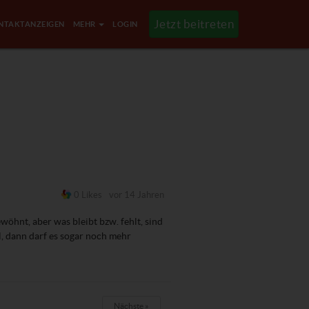
Jetzt beitreten
NTAKTANZEIGEN
MEHR
LOGIN
0 Likes
vor 14 Jahren
öhnt, aber was bleibt bzw. fehlt, sind
l, dann darf es sogar noch mehr
Nächste »