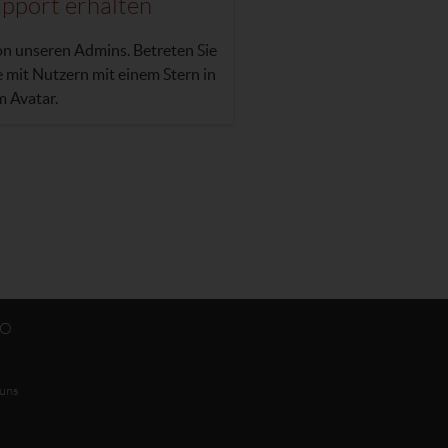
pport erhalten
on unseren Admins. Betreten Sie
 mit Nutzern mit einem Stern in
m Avatar.
FO
 uns