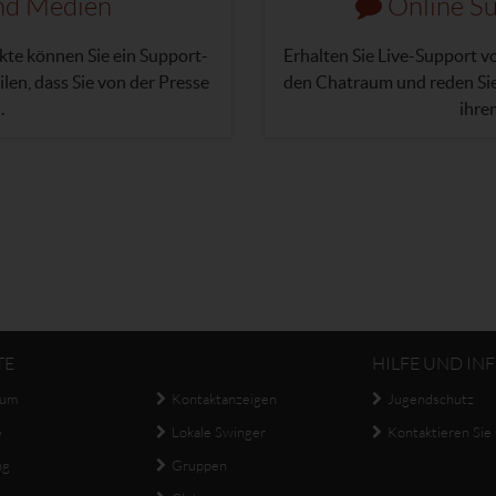
nd Medien
Online Su
te können Sie ein Support-
Erhalten Sie Live-Support v
len, dass Sie von der Presse
den Chatraum und reden Sie
.
ihre
TE
HILFE UND IN
aum
Kontaktanzeigen
Jugendschutz
e
Lokale Swinger
Kontaktieren Sie
ng
Gruppen