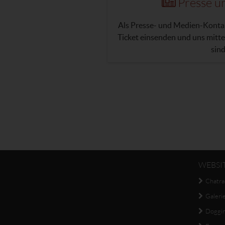
Presse u
Als Presse- und Medien-Kontak
Ticket einsenden und uns mittei
sind
WEBSI
Chatr
Galeri
Doggi