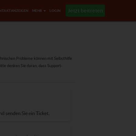
Jetzt beitreten
NTAKTANZEIGEN
MEHR
LOGIN
chnischen Probleme können mit Selbsthilfe
tte denken Sie daran, dass Support-
nd senden Sie ein Ticket.