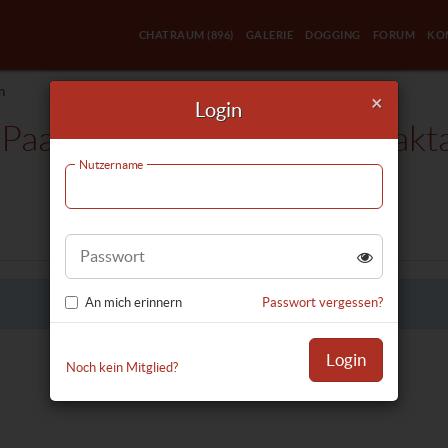
CHATRAUM
(896)
GALERIE
DOGGING
FORUM
KO
n
×
Login
aare suchen Frauen Kontakt
Nutzername
Eine Anzeige erstellen
Passwort
An mich erinnern
Passwort vergessen?
Login
Noch kein Mitglied?