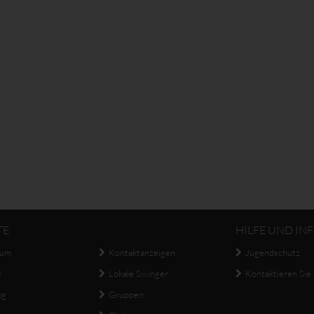
TE
HILFE UND IN
aum
Kontaktanzeigen
Jugendschutz
e
Lokale Swinger
Kontaktieren Sie
ng
Gruppen